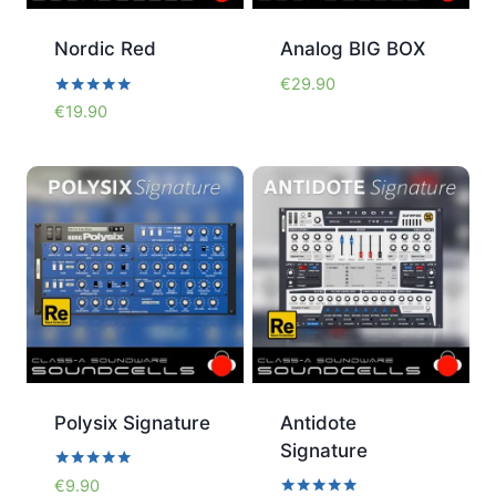
Nordic Red
Analog BIG BOX
€
29.90
Bewertet
€
19.90
mit
5.00
von 5
Polysix Signature
Antidote
Signature
Bewertet
€
9.90