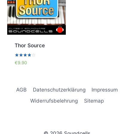
Thor Source
Bewertet
€
9.90
mit
4.00
von 5
AGB
Datenschutzerklärung
Impressum
Widerrufsbelehrung
Sitemap
© 2026 Soundcells