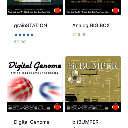
grainSTATION
Analog BIG BOX
€
29.90
Bewertet
€
9.90
mit
5.00
von 5
Digital Genome
bitBUMPER