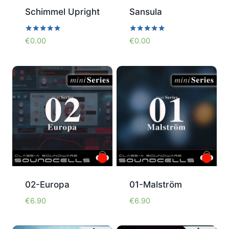
Schimmel Upright
Sansula
Bewertet
Bewertet
€
0.00
€
0.00
mit
mit
5.00
5.00
von 5
von 5
02-Europa
01-Malström
€
6.90
€
6.90