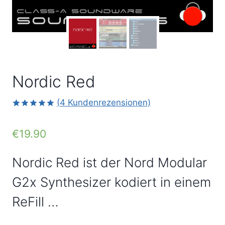
Nordic Red
(
4
Kundenrezensionen)
Bewertet
2
mit
5.00
€
19.90
von 5,
basierend
auf
Kundenbewertungen
Nordic Red ist der Nord Modular
G2x Synthesizer kodiert in einem
ReFill …