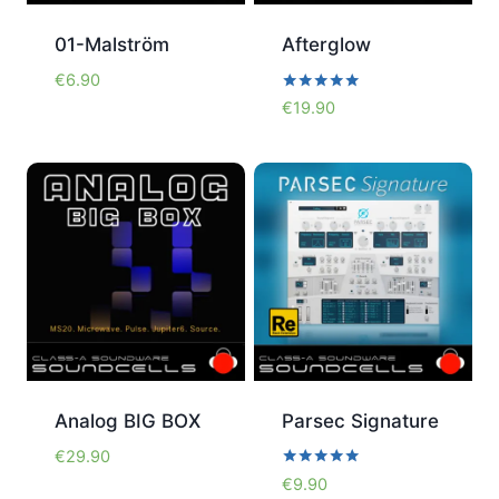
01-Malström
Afterglow
€
6.90
Bewertet
€
19.90
mit
5.00
von 5
Analog BIG BOX
Parsec Signature
€
29.90
Bewertet
€
9.90
mit